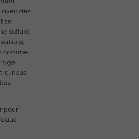
ement
n avec des
t se
ne sulfuré
isations,
ues comme
urage
tre, nous
ites
r pour
d'eaux