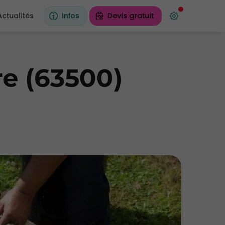
Actualités
Infos
Devis gratuit
re (63500)