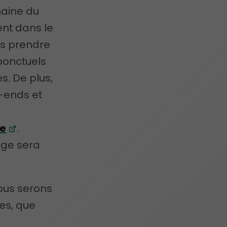
maine du
ent dans le
ns prendre
ponctuels
es. De plus,
-ends et
ce
.
age sera
ous serons
es, que