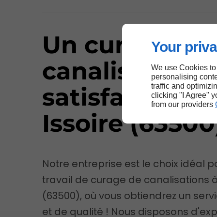
Un curage de
Your priva
canalisations
We use Cookies to
personalising conte
traffic and optimizi
satisfaisant à
clicking "I Agree" 
from our providers
Issoire (63500
Notre entreprise est le choix idéal p
travail de curage de canalisations à
(63500), où vous obtiendrez un serv
et de qualité ! Nous disposons d'ex