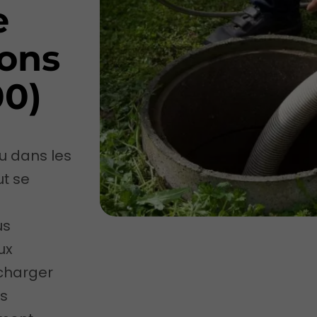
e
ions
00)
ou dans les
ut se
us
ux
charger
es