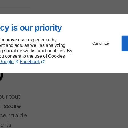
s
cy is our priority
 improve user experience by
Customize
nt and ads, as well as analyzing
ng social networks functionalities. By
you consent to the use of Cookies
Google
Facebook
.
)
our tout
 Issoire
ice rapide
perts