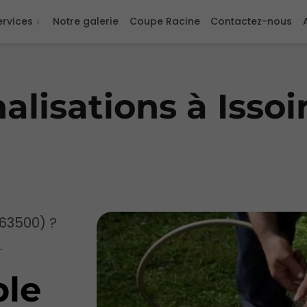
ervices
Notre galerie
Coupe Racine
Contactez-nous
lisations à Issoi
(63500) ?
.
ble