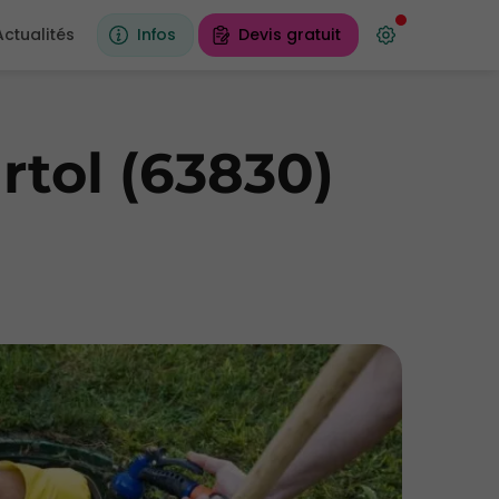
Actualités
Infos
Devis gratuit
rtol (63830)