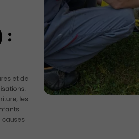
 :
ures et de
isations.
iture, les
enfants
s causes