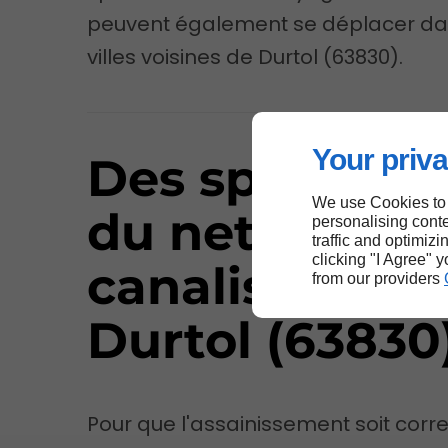
peuvent également se déplacer da
villes voisines de Durtol (63830).
Your priva
Des spécialist
We use Cookies to
du nettoyage
personalising conte
traffic and optimizi
clicking "I Agree" 
canalisation à
from our providers
Durtol (63830
Pour que l'assainissement soit correc