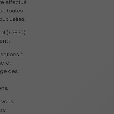
re effectué
ise toutes
aux usées.
ol (63830)
nt :
isations à
méra,
age des
ns.
 vous
tre