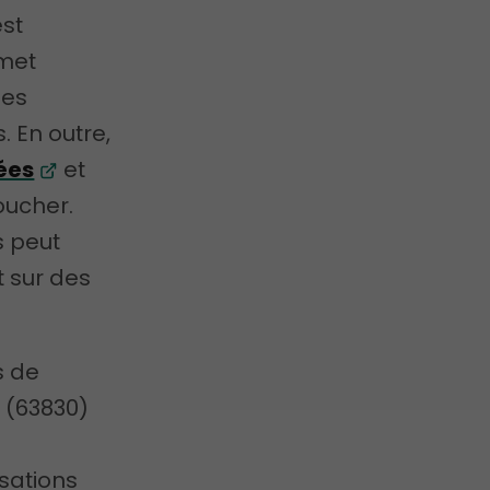
st
rmet
les
. En outre,
ées
et
oucher.
s peut
t sur des
s de
 (63830)
sations