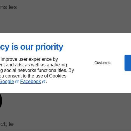
ns les
cy is our priority
es
 improve user experience by
 de
Customize
nt and ads, as well as analyzing
ng social networks functionalities. By
you consent to the use of Cookies
Google
Facebook
.
)
t, le