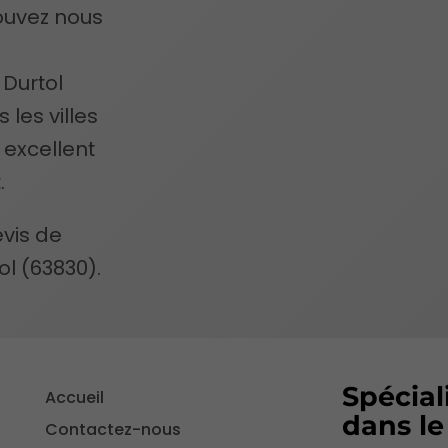
ouvez nous
 Durtol
 les villes
 excellent
.
vis de
l (63830).
Spécial
Accueil
dans l
Contactez-nous