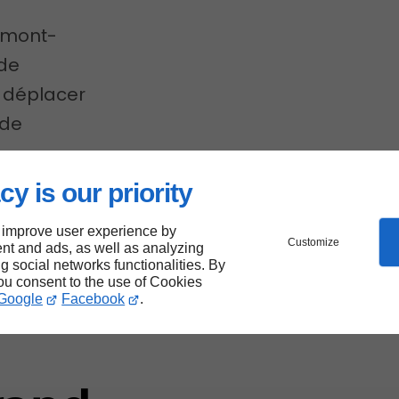
rmont-
 de
 déplacer
 de
cy is our priority
 improve user experience by
es
Customize
nt and ads, as well as analyzing
ng social networks functionalities. By
you consent to the use of Cookies
 de
Google
Facebook
.