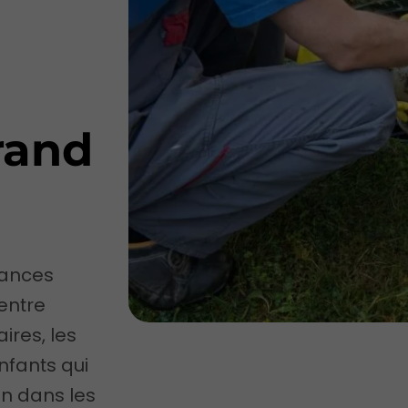
rand
tances
 entre
ires, les
nfants qui
on dans les