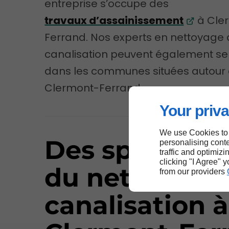
entreprise s’occupe des
travaux d’assainissement
à Cle
Ferrand. Nos experts en nettoyage
canalisation peuvent également se
dans les communes situées autour
Clermont-Ferrand.
Your priva
We use Cookies to
Des spécialist
personalising conte
traffic and optimizi
clicking "I Agree" 
du nettoyage
from our providers
canalisation à