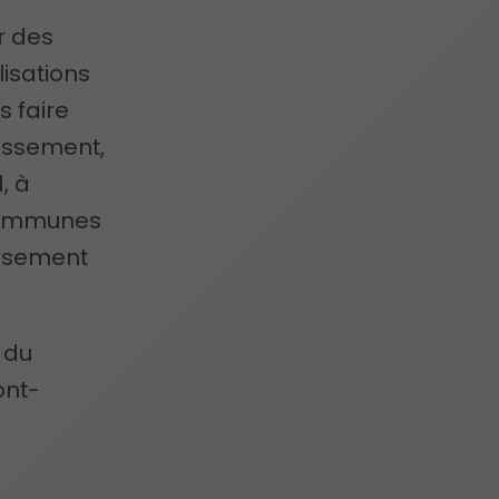
r des
lisations
s faire
nissement,
, à
communes
issement
 du
ont-