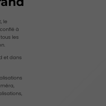
rand
, le
 confié à
 tous les
on.
d et dans
alisations
améra,
lisations,