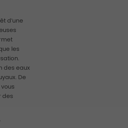
êt d’une
euses
ermet
que les
sation.
ion des eaux
tuyaux. De
n vous
r des
e