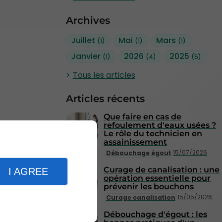
Archives
Juillet
Mai
Mars
(1)
(1)
(1)
Janvier
2026
2025
(1)
(4)
(5)
Tous les articles
Articles récents
Que faire en cas de
refoulement d'eaux usées ?
Le rôle du technicien en
assainissement
15/07/2026
Débouchage égout
Curage de canalisation : une
I AGREE
opération essentielle pour
prévenir les bouchons
15/05/2026
Curage canalisation
Débouchage d'égout : les