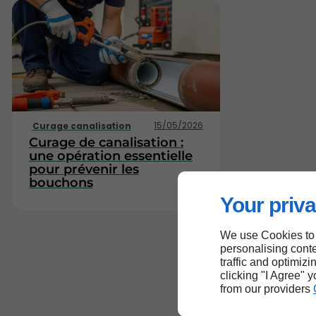
15/05/2026
Curage canalisation
Curage de canalisation :
une opération essentielle
pour prévenir les
bouchons
Your priva
We use Cookies to
personalising conte
traffic and optimizi
clicking "I Agree" 
from our providers