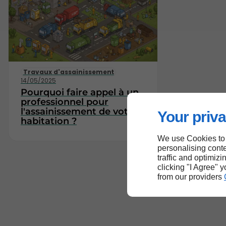
Travaux d'assainissement
14/05/2025
Pourquoi faire appel à un
professionnel pour
l'assainissement de votre
Your priva
habitation ?
We use Cookies to
personalising conte
traffic and optimizi
clicking "I Agree" 
from our providers