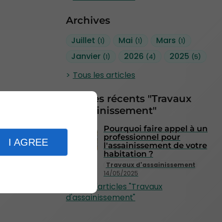
Archives
Juillet
Mai
Mars
(1)
(1)
(1)
Janvier
2026
2025
(1)
(4)
(5)
Tous les articles
Articles récents "Travaux
d'assainissement"
Pourquoi faire appel à un
professionnel pour
I AGREE
l'assainissement de votre
habitation ?
Travaux d'assainissement
14/05/2025
Plus d'articles "Travaux
d'assainissement"